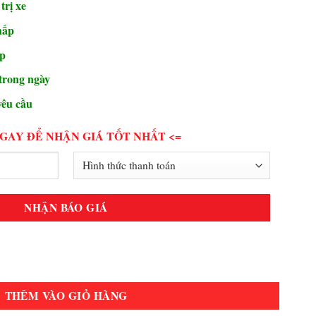
trị xe
hấp
ập
trong ngày
yêu cầu
NGAY ĐỂ NHẬN GIÁ TỐT NHẤT <=
THÊM VÀO GIỎ HÀNG