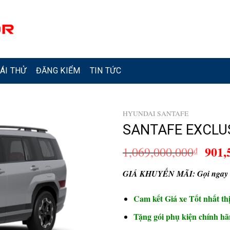
ÁI THỬ
ĐĂNG KIỂM
TIN TỨC
HYUNDAI SANTAFE
SANTAFE EXCLU
Giá
901,
1,069,000,000
₫
gốc
là:
GIÁ KHUYẾN MÃI: Gọi ngay
1,06
Cam kết Giá xe Tốt nhất th
Tặng gói phụ kiện chính h