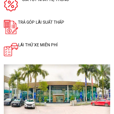
TRẢ GÓP LÃI SUẤT THẤP
LÁI THỬ XE MIỄN PHÍ