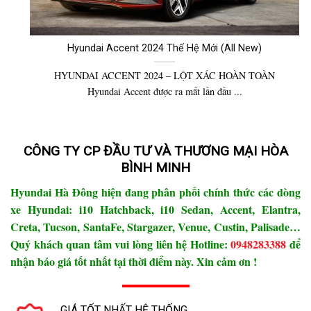
Hyundai Accent 2024 Thế Hệ Mới (All New)
HYUNDAI ACCENT 2024 – LỘT XÁC HOÀN TOÀN
Hyundai Accent được ra mắt lần đầu ...
CÔNG TY CP ĐẦU TƯ VÀ THƯƠNG MẠI HÒA
BÌNH MINH
Hyundai Hà Đông hiện đang phân phối chính thức các dòng
xe Hyundai: i10 Hatchback, i10 Sedan, Accent, Elantra,
Creta, Tucson, SantaFe, Stargazer, Venue, Custin, Palisade…
Quý khách quan tâm vui lòng liên hệ Hotline:
0948283388
để
nhận báo giá tốt nhất tại thời điểm này. Xin cảm ơn !
GIÁ TỐT NHẤT HỆ THỐNG