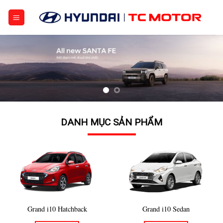
Bỏ
qua
nội
dung
DANH MỤC SẢN PHẨM
Grand i10 Hatchback
Grand i10 Sedan