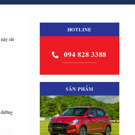
HOTLINE
 này rất
094 828 3388
SẢN PHẨM
o dưỡng