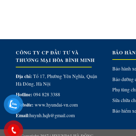
CÔNG TY CP ĐẦU TƯ VÀ
BẢO HÀN
THƯƠNG MẠI HÒA BÌNH MINH
Bảo hành x
Địa chỉ:
Tổ 17, Phường Yên Nghĩa, Quận
Bảo dưỡng 
Hà Đông, Hà Nội
Phụ tùng ch
Hotline:
094 828 3388
Sửa chữa ch
Website:
www.hyundai-vn.com
Bảo hiểm x
Email:
huynh.hqh@gmail.com
© Copyright 2017 |
HYUNDAI HÀ ĐÔNG