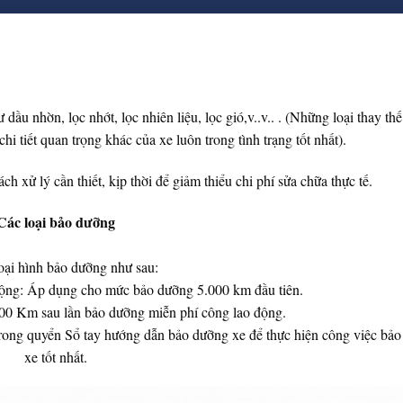
ầu nhờn, lọc nhớt, lọc nhiên liệu, lọc gió,v..v.. . (Những loại thay thế
i tiết quan trọng khác của xe luôn trong tình trạng tốt nhất).
ch xử lý cần thiết, kịp thời để giảm thiểu chi phí sửa chữa thực tế.
Các loại bảo dưỡng
oại hình bảo dưỡng như sau:
ộng: Áp dụng cho mức bảo dưỡng 5.000 km đầu tiên.
00 Km sau lần bảo dưỡng miễn phí công lao động.
trong quyển Sổ tay hướng dẫn bảo dưỡng xe để thực hiện công việc bả
xe tốt nhất.