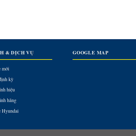
H & DỊCH VỤ
GOOGLE MAP
e mới
định kỳ
ính hiệu
ính hãng
e Hyundai