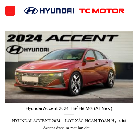
Bỏ
qua
nội
dung
Hyundai Accent 2024 Thế Hệ Mới (All New)
HYUNDAI ACCENT 2024 – LỘT XÁC HOÀN TOÀN Hyundai
Accent được ra mắt lần đầu ...