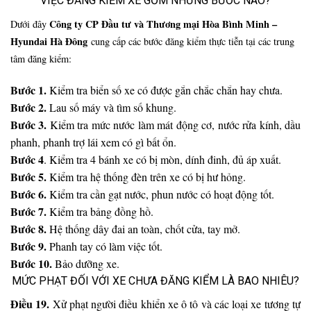
VIỆC ĐĂNG KIỂM XE GỒM NHỮNG BƯỚC NÀO?
Công ty CP Đầu tư và Thương mại Hòa Bình Minh –
Dưới đây
Hyundai Hà Đông
cung cấp các bước đăng kiểm thực tiễn tại các trung
tâm đăng kiểm:
Bước 1.
Kiểm tra biển số xe có được gắn chắc chắn hay chưa.
Bước 2.
Lau số máy và tìm số khung.
Bước 3.
Kiểm tra mức nước làm mát động cơ, nước rửa kính, dầu
phanh, phanh trợ lái xem có gì bất ổn.
Bước 4
. Kiểm tra 4 bánh xe có bị mòn, dính đinh, đủ áp xuất.
Bước 5.
Kiểm tra hệ thống đèn trên xe có bị hư hỏng.
Bước 6.
Kiểm tra cần gạt nước, phun nước có hoạt động tốt.
Bước 7.
Kiểm tra bảng đồng hồ.
Bước 8.
Hệ thống dây đai an toàn, chốt cửa, tay mở.
Bước 9.
Phanh tay có làm việc tốt.
Bước 10.
Bảo dưỡng xe.
MỨC PHẠT ĐỐI VỚI XE CHƯA ĐĂNG KIỂM LÀ BAO NHIÊU?
Điều 19.
Xử phạt người điều khiển xe ô tô và các loại xe tương tự