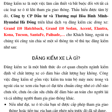
Đăng kiểm xe là một việc làm cần thiết và bắt buộc đối với tất cả
các loại xe ô tô khi tham gia giao thông. Thấu hiểu được tâm lý
Công ty CP Đầu tư và Thương mại Hòa Bình Minh-
đó,
Hyundai Hà Đông
triển khai dịch vụ đăng kiểm các dòng xe:
Grand i10 Hatchback, Grand i10 Sedan, Accent, Elantra,
Kona, Tucson, SantaFe, Palisade,…
cho Khách hàng, ngoài ra
chúng tôi cũng xin chia sẻ một số thông tin về thủ tục đăng kiểm
như sau:
ĐĂNG KIỂM XE LÀ GÌ?
Đăng kiểm xe là một hình thức do cơ quan chuyên ngành kiểm
định về chất lượng xe có đảm bảo chất lượng hay không. Công
việc đăng kiểm sẽ gồm việc kiểm tra toàn bộ máy móc trong và
ngoài của xe xem của bạn có đạt tiêu chuẩn cũng như có chỗ nào
chưa tốt, chưa ổn cần sửa chữa để đảm bảo an toàn cho người lái
và cả những người tham gia giao thông khác.
Nếu như đạt, xe ô tô của bạn sẽ được cấp phép tham gia giao
thông hoặc tiếp tục gia hạn cấp phép nếu trước đó đã sử dụng.