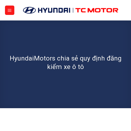
Bỏ
qua
nội
dung
HyundaiMotors chia sẻ quy định đăng
kiểm xe ô tô