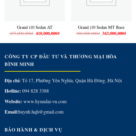
Grand i10 Sedan AT
Grand i10 Sedan MT Base
Giá
410,000,000
₫
Giá
Giá
343,000,000
₫
Giá
455,000,000
₫
380,000,000
₫
gốc
hiện
gốc
hiện
là:
tại
là:
tại
455,000,000₫.
là:
380,000,000₫.
là:
410,000,000₫.
343,0
CÔNG TY CP ĐẦU TƯ VÀ THƯƠNG MẠI HÒA
BÌNH MINH
Địa chỉ:
Tổ 17, Phường Yên Nghĩa, Quận Hà Đông, Hà Nội
Hotline:
094 828 3388
Website:
www.hyundai-vn.com
Email:
huynh.hqh@gmail.com
BẢO HÀNH & DỊCH VỤ