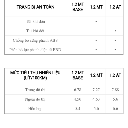
1.2 MT
TRANG BỊ AN TOÀN
1.2 MT
1.2 AT
BASE
Túi khí đơn
•
Túi khí đôi
•
Chống bó cứng phanh ABS
•
•
Phân bổ lực phanh điện tử EBD
•
•
MỨC TIÊU THỤ NHIÊN LIỆU
1.2 MT
1.2 MT
1.2 AT
(LÍT/100KM)
BASE
Trong đô thị
6.78
7.27
7.88
Ngoài đô thị
4.56
4.63
5.6
Hỗn hợp
5.4
5.6
6.6