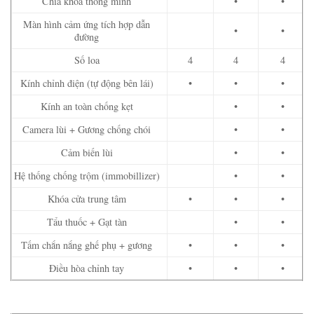
Chìa khóa thông minh
•
•
Màn hình cảm ứng tích hợp dẫn
•
•
đường
Số loa
4
4
4
Kính chỉnh điện (tự động bên lái)
•
•
•
Kính an toàn chống kẹt
•
•
Camera lùi + Gương chống chói
•
•
Cảm biến lùi
•
•
Hệ thống chống trộm (immobillizer)
•
•
Khóa cửa trung tâm
•
•
•
Tẩu thuốc + Gạt tàn
•
•
Tấm chắn nắng ghế phụ + gương
•
•
•
Điều hòa chỉnh tay
•
•
•