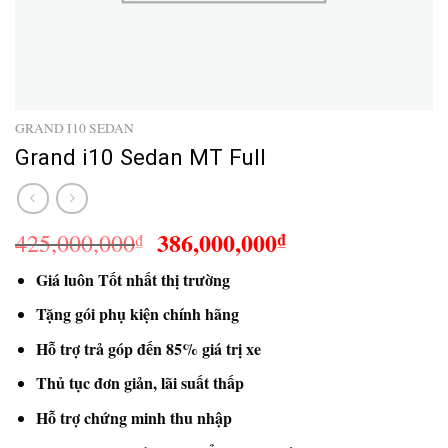
GRAND I10 SEDAN
Grand i10 Sedan MT Full
Giá
Giá
386,000,000
425,000,000
₫
₫
gốc
hiện
Giá luôn Tốt nhất thị trường
là:
tại
425,000,000₫.
là:
Tặng gói phụ kiện chính hãng
386,000,000₫.
Hỗ trợ trả góp đến 85% giá trị xe
Thủ tục đơn giản, lãi suất thấp
Hỗ trợ chứng minh thu nhập