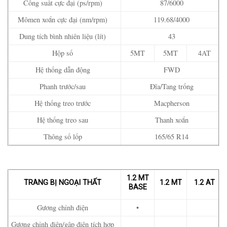
Công suất cực đại (ps/rpm)
87/6000
Mômen xoắn cực đại (nm/rpm)
119.68/4000
Dung tích bình nhiên liệu (lít)
43
Hộp số
5MT
5MT
4AT
Hệ thống dẫn động
FWD
Phanh trước/sau
Đĩa/Tang trống
Hệ thống treo trước
Macpherson
Hệ thống treo sau
Thanh xoắn
Thông số lốp
165/65 R14
1.2 MT
TRANG BỊ NGOẠI THẤT
1.2 MT
1.2 AT
BASE
Gương chỉnh điện
•
Gương chỉnh điện/gập điện tích hợp