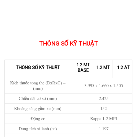
THÔNG SỐ KỸ THUẬT
1.2 MT
THÔNG SỐ KỸ THUẬT
1.2 MT
1.2 AT
BASE
Kích thước tổng thể (DxRxC) –
3.995 x 1.660 x 1.505
(mm)
Chiều dài cơ sở (mm)
2.425
Khoảng sáng gầm xe (mm)
152
Động cơ
Kappa 1.2 MPI
Dung tích xi lanh (cc)
1.197