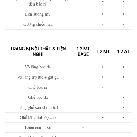
•
•
đèn báo rẽ
Đèn sương mù
•
•
Gương chiếu hậu
•
•
•
TRANG BỊ NỘI THẤT & TIỆN
1.2 MT
1.2 MT
1.2 AT
NGHI
BASE
Vô lăng bọc da
•
•
Vô lăng trợ lực + gật gù
•
•
•
Ghế bọc nỉ
•
•
Ghế bọc da
•
Hàng ghế sau chỉnh 6:4
•
Ghế lái chỉnh độ cao
•
•
Khóa cửa từ xa
•